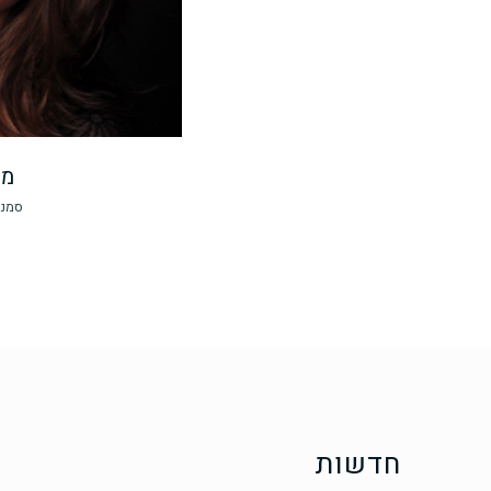
מר
סמנכ
חדשות