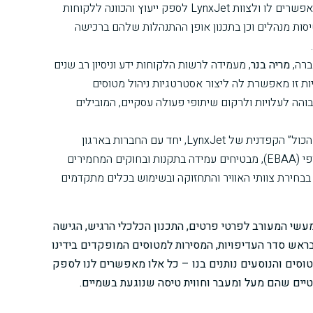
הידע והניסיון של צור, מאפשרים לו ולצוות LynxJet לספק ייעוץ והכוונה ללקוחות
סות מנהלים וכן בתכנון אופן ההתנהלות שלהם ברכישה
ברה,
מריה בנר
, מעמידה לרשות הלקוחות ידע וניסיון רב שנים
ות זו מאפשרת לה ליצור אסטרטגיות ניהול מטוסים
והה לעלויות ולרקום שיתופי פעולה עסקיים, המובילים
מדיניות ה”בטיחות מעל הכול” הקפדנית של LynxJet, יחד עם החברות בארגון
פי
(EBAA)
, מבטיחים עמידה בתקנות ובחוקים המחמירים
 בבחירת צוותי האוויר והתחזוקה ובשימוש בכלים מתקדמים
המעשי המעורב לפרטי פרטים, התכנון הכלכלי הרגיש, הגישה
אש סדר העדיפויות, המסירות למטוסים המופקדים בידינו
וסים והנוסעים נותנים בנו – כל אלו מאפשרים לנו לספק
יים שהם מעל ומעבר וחווית טיסה שנוגעת בשמיים.