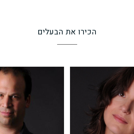
הכירו את הבעלים
חברה, וכן אחראית על הניהול הכספי
מנכ”ל חברת
LynxJet , מנהל המב
ם המנוהלים על ידי LynxJet.
של המטוסים המנוהלים על יד
ניתוחים הפיננסים בתהליכי הייעוץ
צור הינו טיס מזה 25 שנה, ע
לרכישת מטוסים.
שונים של מטוסי מנהלים, בטיסות ל
ני מבית הספר לכלכלה באוניברסיטת
צור שירת בחיל האויר כקצין בקרת טיס
התמחות בכלכלה פיננסית.
במשפטים ובניהול מאוניברסיטת