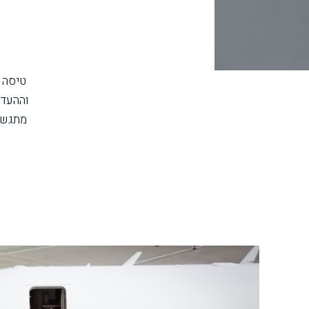
טיסה פ
וההעדפ
מתגשמי