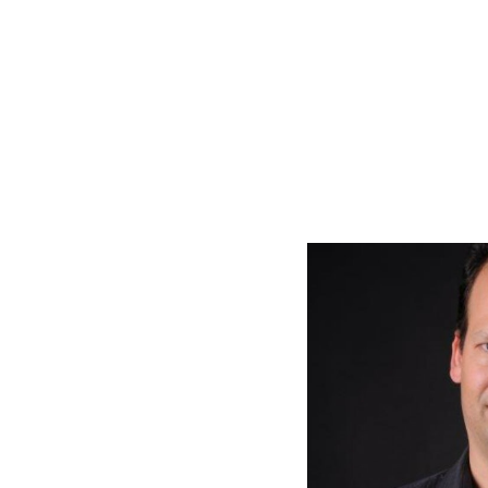
צעים שלה והטייס ראשי
י החברה.
ם נסיון רב כקברניט על דגמים
כל רחבי העולם.
ה ובעל תואר ראשון
 תל אביב.