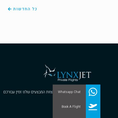
כל החדשות
נשמח לסייע ולייעץ לכם. צוות המבצעים שלנו זמין עבורכם
Whatsapp Chat
בכל עת – אפילו עכשיו!
Book A Flight
972-3-7228020+
ops@lynxjet.aero