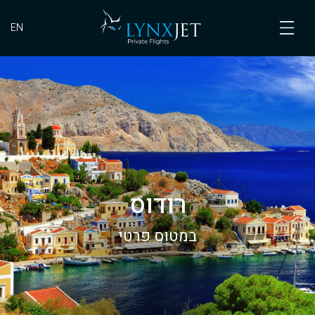
EN
רודוס
במטוס פרטי